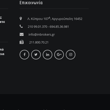
Επικοινωνία
ς;
Α
Λ. Κύπρου 107
, Αργυρούπολη 16452
ετε
210 99.01.370 - 694.85.36.981
info@inbrokers.gr
211.800.70.21
από
εια