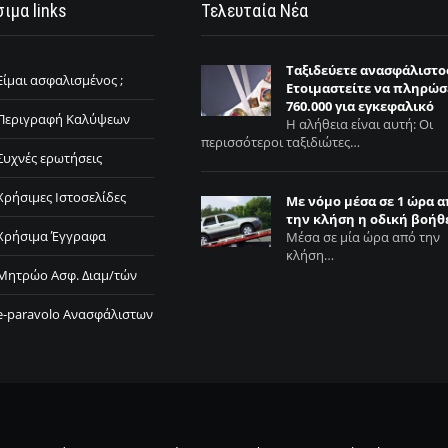
ιμα links
Τελευταία Νέα
Ταξιδεύετε ανασφάλιστο
Είμαι ασφαλισμένος ;
Ετοιμαστείτε να πληρώσ
760.000 για εγκεφαλικό
Περιγραφή Καλύψεων
Η αλήθεια είναι αυτή: Οι
περισσότεροι ταξιδιώτες…
Συχνές ερωτήσεις
Χρήσιμες Ιστοσελίδες
Με νόμο μέσα σε 1 ώρα 
την κλήση η οδική βοήθ
Χρήσιμα Έγγραφα
Μέσα σε μία ώρα από την
κλήση…
Μητρώο Ασφ. Διαμ/τών
e-paravolo Ανασφάλιστων