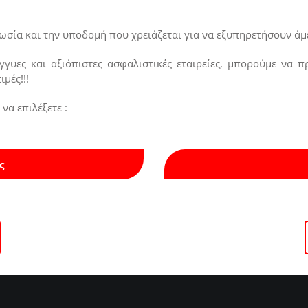
νωσία και την υποδομή που χρειάζεται για να εξυπηρετήσουν άμε
γγυες και αξιόπιστες ασφαλιστικές εταιρείες, μπορούμε να 
μές!!!
να επιλέξετε :
ς