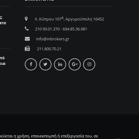
ς;
Α
Λ. Κύπρου 107
, Αργυρούπολη 16452
ετε
210 99.01.370 - 694.85.36.981
info@inbrokers.gr
211.800.70.21
από
εια
εύεται η χρήση, επανεκπομπή ή επεξεργασία του, σε