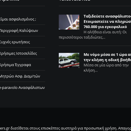
Ταξιδεύετε ανασφάλιστο
Είμαι ασφαλισμένος ;
Ετοιμαστείτε να πληρώσ
760.000 για εγκεφαλικό
Περιγραφή Καλύψεων
Η αλήθεια είναι αυτή: Οι
περισσότεροι ταξιδιώτες…
Συχνές ερωτήσεις
Χρήσιμες Ιστοσελίδες
Με νόμο μέσα σε 1 ώρα 
την κλήση η οδική βοήθ
Χρήσιμα Έγγραφα
Μέσα σε μία ώρα από την
κλήση…
Μητρώο Ασφ. Διαμ/τών
e-paravolo Ανασφάλιστων
ers.gr διατίθεται στους επισκέπτες αυστηρά για προσωπική χρήση. Απαγορ