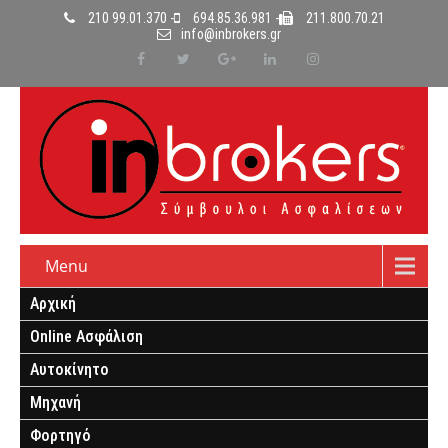
210 99.01.370 -
694.85.36.981 -
211.800.70.21
info@inbrokers.gr
Menu
Αρχική
Online Ασφάλιση
Αυτοκίνητο
Μηχανή
Φορτηγό