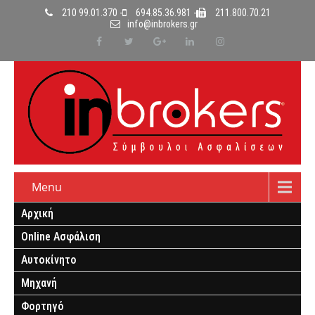
210 99.01.370 -
694.85.36.981 -
211.800.70.21
info@inbrokers.gr
Menu
Αρχική
Online Ασφάλιση
Αυτοκίνητο
Μηχανή
Φορτηγό