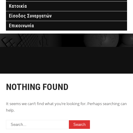
Κατοικία
Είσοδος Συνεργατών
Επικοινωνία
NOTHING FOUND
It seems we can’t find what you’re looking for. Perhaps searching can
help.