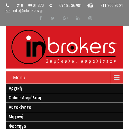
210 99.01.370 -
694.85.36.981 -
211.800.70.21
info@inbrokers.gr
Menu
Αρχική
Online Ασφάλιση
Αυτοκίνητο
Μηχανή
Φορτηγό