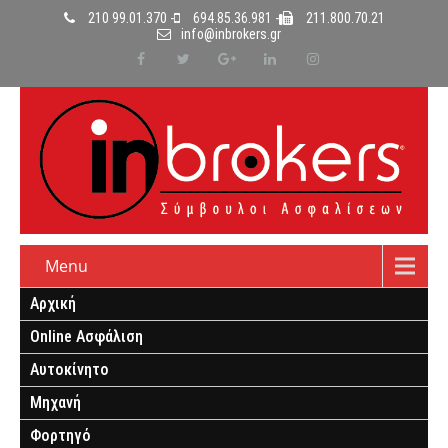
210 99.01.370 -
694.85.36.981 -
211.800.70.21
info@inbrokers.gr
Menu
Αρχική
Online Ασφάλιση
Αυτοκίνητο
Μηχανή
Φορτηγό