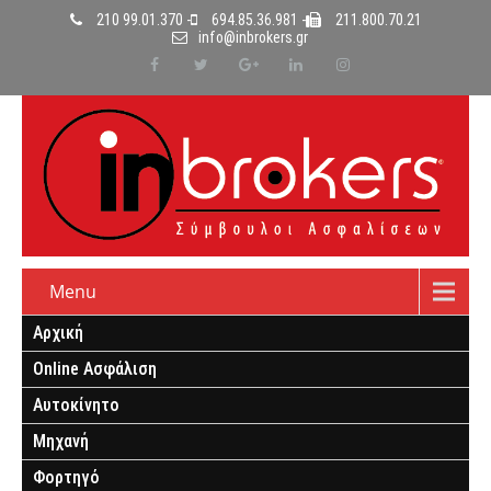
210 99.01.370 -
694.85.36.981 -
211.800.70.21
info@inbrokers.gr
Menu
Αρχική
Online Ασφάλιση
Αυτοκίνητο
Μηχανή
Φορτηγό