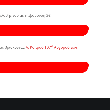
αλαβής του με επιβάρυνση 3€.
Α
ας βρίσκονται:
Λ. Κύπρού 107
Αργυρούπολη