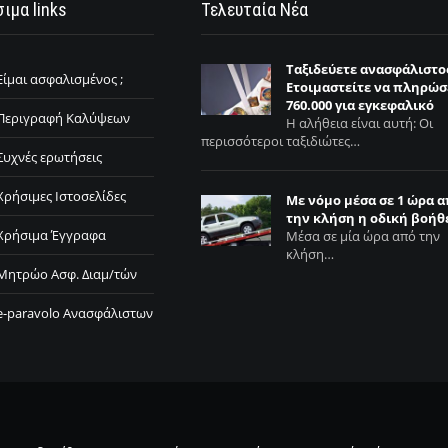
ιμα links
Τελευταία Νέα
Ταξιδεύετε ανασφάλιστο
Είμαι ασφαλισμένος ;
Ετοιμαστείτε να πληρώσ
760.000 για εγκεφαλικό
Περιγραφή Καλύψεων
Η αλήθεια είναι αυτή: Οι
περισσότεροι ταξιδιώτες…
Συχνές ερωτήσεις
Χρήσιμες Ιστοσελίδες
Με νόμο μέσα σε 1 ώρα 
την κλήση η οδική βοήθ
Χρήσιμα Έγγραφα
Μέσα σε μία ώρα από την
κλήση…
Μητρώο Ασφ. Διαμ/τών
e-paravolo Ανασφάλιστων