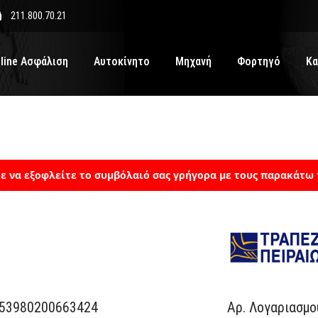
211.800.70.21
line Ασφάλιση
Αυτοκίνητο
Μηχανή
Φορτηγό
Κα
ε να εξοφλείτε το συμβόλαιό σας γρήγορα με τους παρακάτω 
653980200663424
Αρ. Λογαριασμο