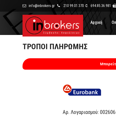
info@inbrokers.gr
210 99.01.370 -
694.85.36.981 -
Αρχική
On
ΤΡΌΠΟΙ ΠΛΗΡΩΜΉΣ
Μπορείτ
Αρ. Λογαριασμού: 00260