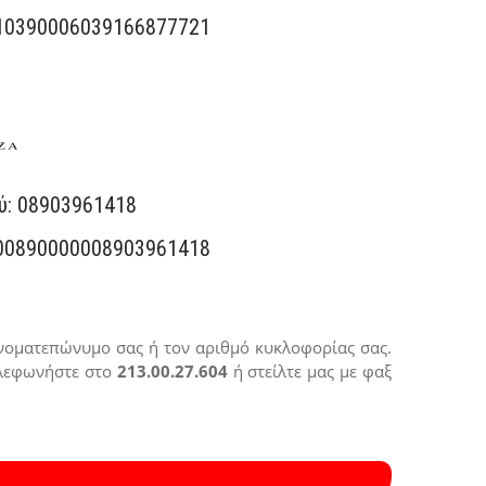
10390006039166877721
ύ: 08903961418
00890000008903961418
ονοματεπώνυμο σας ή τον αριθμό κυκλοφορίας σας.
λεφωνήστε στο
213.00.27.604
ή στείλτε μας με φαξ