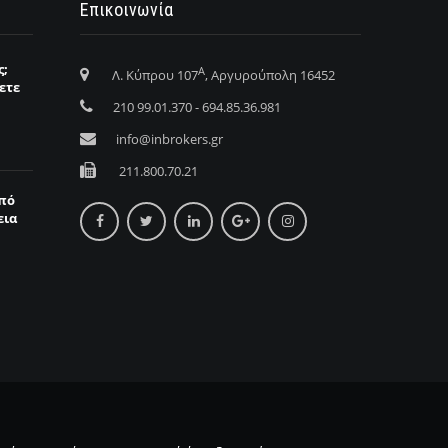
Επικοινωνία
ς;
Α
Λ. Κύπρου 107
, Αργυρούπολη 16452
ετε
210 99.01.370 - 694.85.36.981
info@inbrokers.gr
211.800.70.21
από
εια