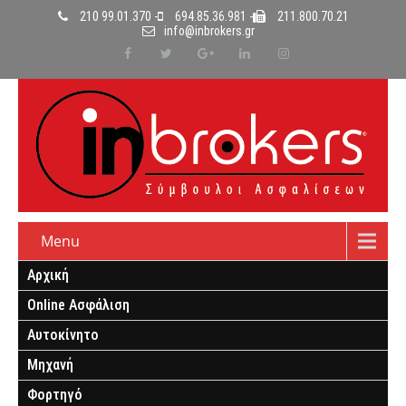
210 99.01.370 -
694.85.36.981 -
211.800.70.21
info@inbrokers.gr
Menu
Αρχική
Online Ασφάλιση
Αυτοκίνητο
Μηχανή
Φορτηγό